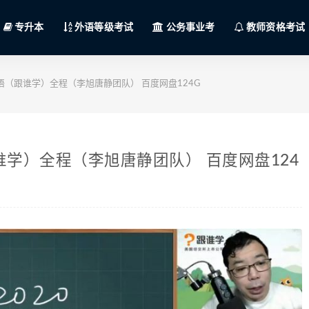
专升本
外语等级考试
公务事业考
教师资格考试
语（跟谁学）全程（李旭唐静团队） 百度网盘124G
谁学）全程（李旭唐静团队） 百度网盘124