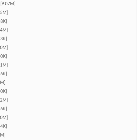
.07M]
5M]
8K]
4M]
3K]
0M]
0K]
1M]
6K]
M]
0K]
2M]
6K]
0M]
4K]
M]