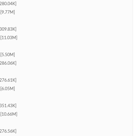
0.04K]
.77M]
9.83K]
1.03M]
.50M]
6.06K]
6.61K]
.05M]
1.43K]
0.66M]
6.56K]