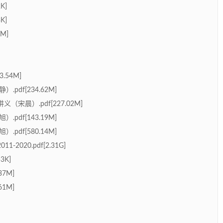
K]
K]
M]
.54M]
df[234.62M]
宋晨）.pdf[227.02M]
df[143.19M]
df[580.14M]
020.pdf[2.31G]
3K]
7M]
1M]