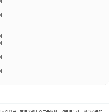
]
]
]
]
]
]