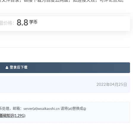
上方文件目录，链接下载为百度云网盘，如连接失效，可评论告知。
8.8
学币
载价格：
登录后下载
2022年04月25日
erver(at)woaikaoshi.cn 请将(at)替换成@
知识(1.29G)