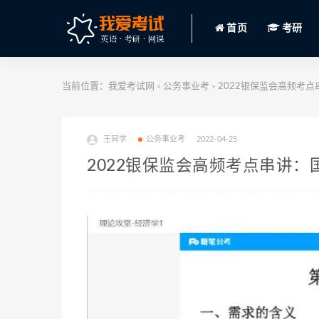
首页
考研
当前位置：
我爱考试网
公务事业考
2022银保监会高频考点串
>
>
王同学
公务事业考
2022-04-25
2022银保监会高频考点串讲：国