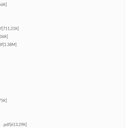
6K]
11.21K]
6K]
1.38M]
5K]
f[613.29K]