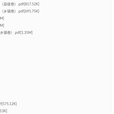
卷）.pdf[817.52K]
卷）.pdf[691.75K]
M]
M]
）.pdf[1.35M]
75.12K]
3K]