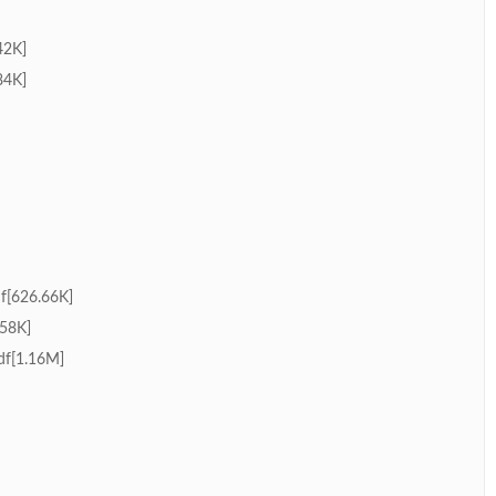
2K]
4K]
26.66K]
8K]
1.16M]