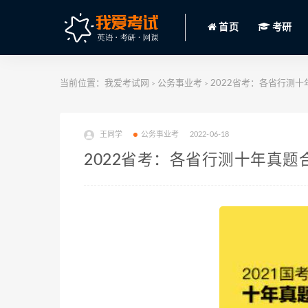
首页
考研
当前位置：
我爱考试网
公务事业考
2022省考：各省行测十年真
>
>
王同学
公务事业考
2022-06-18
2022省考：各省行测十年真题合集(