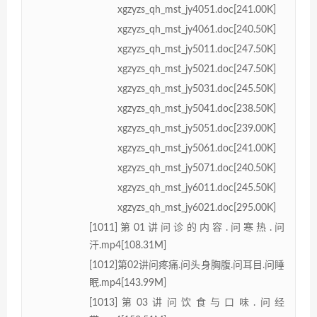
xgzyzs_qh_mst_jy4051.doc[241.00K]
xgzyzs_qh_mst_jy4061.doc[240.50K]
xgzyzs_qh_mst_jy5011.doc[247.50K]
xgzyzs_qh_mst_jy5021.doc[247.50K]
xgzyzs_qh_mst_jy5031.doc[245.50K]
xgzyzs_qh_mst_jy5041.doc[238.50K]
xgzyzs_qh_mst_jy5051.doc[239.00K]
xgzyzs_qh_mst_jy5061.doc[241.00K]
xgzyzs_qh_mst_jy5071.doc[240.50K]
xgzyzs_qh_mst_jy6011.doc[245.50K]
xgzyzs_qh_mst_jy6021.doc[295.00K]
[1011]第01讲问诊的内容.问寒热.问
汗.mp4[108.31M]
[1012]第02讲问疼痛.问头身胸腹.问耳目.问睡
眠.mp4[143.99M]
[1013]第03讲问饮食与口味.问经