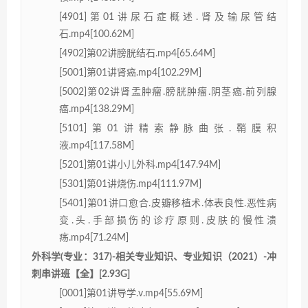
[4901]第01讲尿石症概述.肾及输尿管结
石.mp4[100.62M]
[4902]第02讲膀胱结石.mp4[65.64M]
[5001]第01讲肾癌.mp4[102.29M]
[5002]第02讲肾盂肿瘤.膀胱肿瘤.阴茎癌.前列腺
癌.mp4[138.29M]
[5101]第01讲精索静脉曲张.鞘膜积
液.mp4[117.58M]
[5201]第01讲小儿外科.mp4[147.94M]
[5301]第01讲烧伤.mp4[111.97M]
[5401]第01讲口愈合.皮瓣移植术.体表良性.恶性病
变.头.手部损伤的诊疗原则.皮肤的慢性溃
疡.mp4[71.24M]
外科学(专业：317)-相关专业知识、专业知识（2021）-冲
刺串讲班【全】[2.93G]
[0001]第01讲导学.v.mp4[55.69M]