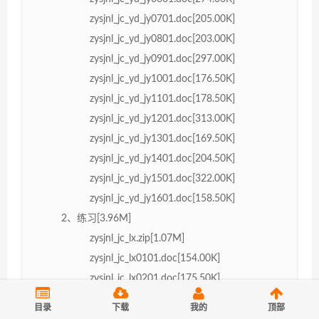
zysjnl_jc_yd_jy0701.doc[205.00K]
zysjnl_jc_yd_jy0801.doc[203.00K]
zysjnl_jc_yd_jy0901.doc[297.00K]
zysjnl_jc_yd_jy1001.doc[176.50K]
zysjnl_jc_yd_jy1101.doc[178.50K]
zysjnl_jc_yd_jy1201.doc[313.00K]
zysjnl_jc_yd_jy1301.doc[169.50K]
zysjnl_jc_yd_jy1401.doc[204.50K]
zysjnl_jc_yd_jy1501.doc[322.00K]
zysjnl_jc_yd_jy1601.doc[158.50K]
2、练习[3.96M]
zysjnl_jc_lx.zip[1.07M]
zysjnl_jc_lx0101.doc[154.00K]
zysjnl_jc_lx0201.doc[175.50K]
zysjnl_jc_lx0301.doc[177.00K]
目录
下载
我的
顶部
zysjnl_jc_lx0401.doc[166.50K]