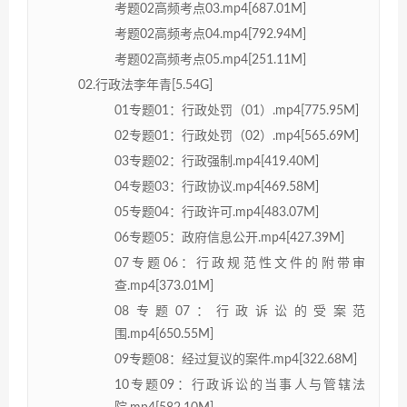
考题02高频考点03.mp4[687.01M]
考题02高频考点04.mp4[792.94M]
考题02高频考点05.mp4[251.11M]
02.行政法李年青[5.54G]
01专题01：行政处罚（01）.mp4[775.95M]
02专题01：行政处罚（02）.mp4[565.69M]
03专题02：行政强制.mp4[419.40M]
04专题03：行政协议.mp4[469.58M]
05专题04：行政许可.mp4[483.07M]
06专题05：政府信息公开.mp4[427.39M]
07专题06：行政规范性文件的附带审
查.mp4[373.01M]
08专题07：行政诉讼的受案范
围.mp4[650.55M]
09专题08：经过复议的案件.mp4[322.68M]
10专题09：行政诉讼的当事人与管辖法