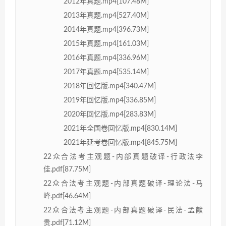
2012年真题.mp4[107.48M]
2013年真题.mp4[527.40M]
2014年真题.mp4[396.73M]
2015年真题.mp4[161.03M]
2016年真题.mp4[336.96M]
2017年真题.mp4[535.14M]
2018年回忆版.mp4[340.47M]
2019年回忆版.mp4[336.85M]
2020年回忆版.mp4[283.83M]
2021年全国卷回忆版.mp4[830.14M]
2021年延考卷回忆版.mp4[845.75M]
22众合法考主观题-内部真题破译-行政法李
佳.pdf[87.75M]
22众合法考主观题-内部真题破译-理论法-马
峰.pdf[46.64M]
22众合法考主观题-内部真题破译-民法-孟献
贵.pdf[71.12M]