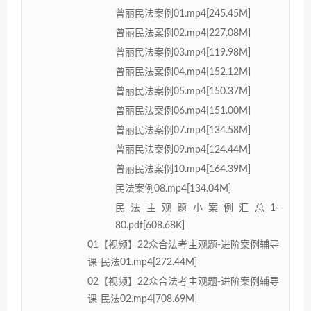
曾丽民法案例01.mp4[245.45M]
曾丽民法案例02.mp4[227.08M]
曾丽民法案例03.mp4[119.98M]
曾丽民法案例04.mp4[152.12M]
曾丽民法案例05.mp4[150.37M]
曾丽民法案例06.mp4[151.00M]
曾丽民法案例07.mp4[134.58M]
曾丽民法案例09.mp4[124.44M]
曾丽民法案例10.mp4[164.39M]
民法案例08.mp4[134.04M]
民法主观题小案例汇总1-
80.pdf[608.68K]
01【视频】22众合法考主观题-进阶案例辅导
课-民法01.mp4[272.44M]
02【视频】22众合法考主观题-进阶案例辅导
课-民法02.mp4[708.69M]