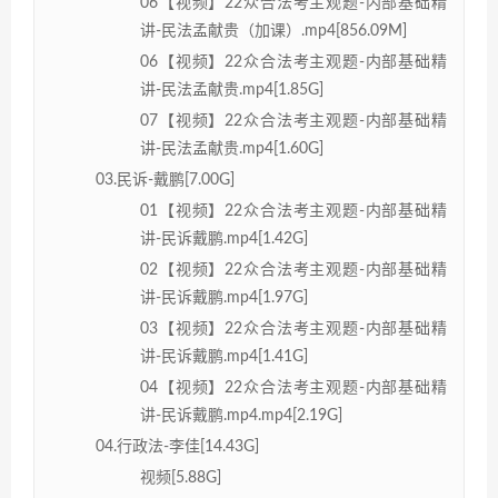
06【视频】22众合法考主观题-内部基础精
讲-民法孟献贵（加课）.mp4[856.09M]
06【视频】22众合法考主观题-内部基础精
讲-民法孟献贵.mp4[1.85G]
07【视频】22众合法考主观题-内部基础精
讲-民法孟献贵.mp4[1.60G]
03.民诉-戴鹏[7.00G]
01【视频】22众合法考主观题-内部基础精
讲-民诉戴鹏.mp4[1.42G]
02【视频】22众合法考主观题-内部基础精
讲-民诉戴鹏.mp4[1.97G]
03【视频】22众合法考主观题-内部基础精
讲-民诉戴鹏.mp4[1.41G]
04【视频】22众合法考主观题-内部基础精
讲-民诉戴鹏.mp4.mp4[2.19G]
04.行政法-李佳[14.43G]
视频[5.88G]