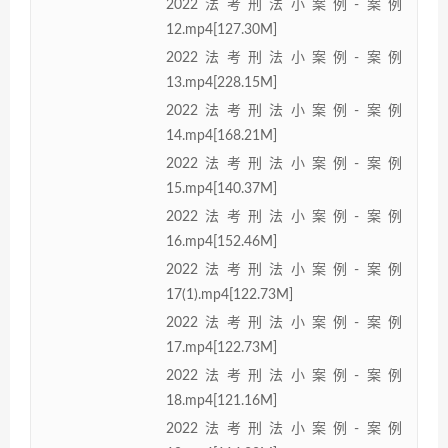
2022法考刑法小案例-案例
12.mp4[127.30M]
2022法考刑法小案例-案例
13.mp4[228.15M]
2022法考刑法小案例-案例
14.mp4[168.21M]
2022法考刑法小案例-案例
15.mp4[140.37M]
2022法考刑法小案例-案例
16.mp4[152.46M]
2022法考刑法小案例-案例
17(1).mp4[122.73M]
2022法考刑法小案例-案例
17.mp4[122.73M]
2022法考刑法小案例-案例
18.mp4[121.16M]
2022法考刑法小案例-案例