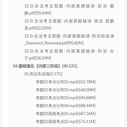
22众合法考主观题-内部真题破译-民诉-戴
鹏.pdf[50.64M]
22众合法考主观题-内部真题破译-商法-郄鹏
恩.pdf[62.02M]
22众合法考主观题-内部真题破译-刑法柏浪涛
_Password_Removed.pdf[90.80M]
22众合法考主观题-内部真题破译-刑诉-左
宁.pdf[58.29M]
04.基础强化【内部三阶段】[40.12G]
01.刑法车润海[5.57G]
考题01考点分布01.mp4[652.78M]
考题01考点分布02.mp4[668.00M]
考题01考点分布03.mp4[694.88M]
考题01考点分布04.mp4[688.44M]
考题02高频考点01.mp4[687.36M]
考题02高频考点02.mp4[576.11M]