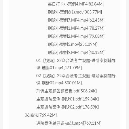
每日打卡小案例4.MP4[82.84M]
刑诉小案例6(1).mov[303.77M]
刑诉小案例7.MP4.mp4[62.45M]
刑诉小案例1.MP4.mp4[78.27M]
刑诉小案例2.MP4.mp4[79.08M]
刑诉小案例5.mov[251.09M]
刑诉小案例9.MP4.mp4[40.13M]
01【视频】22众合法考主观题-进阶案例辅导
课-刑诉01.mp4[471.79M]
02【视频】22众合法考主观题-进阶案例辅导
课-刑诉02.mp4[500.01M]
刑诉主观题答题模板.pdf[506.24K]
主观进阶案例-刑诉01.pdf[159.84K]
主观进阶案例-刑诉02.pdf[178.59K]
06.商法[769.42M]
进阶案例辅导课-商法.mp4[769.11M]