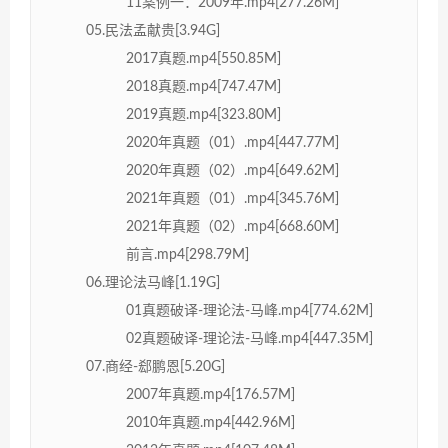
11案例一：2009年.mp4[277.26M]
05.民法孟献贵[3.94G]
2017真题.mp4[550.85M]
2018真题.mp4[747.47M]
2019真题.mp4[323.80M]
2020年真题（01）.mp4[447.77M]
2020年真题（02）.mp4[649.62M]
2021年真题（01）.mp4[345.76M]
2021年真题（02）.mp4[668.60M]
前言.mp4[298.79M]
06.理论法马峰[1.19G]
01真题破译-理论法-马峰.mp4[774.62M]
02真题破译-理论法-马峰.mp4[447.35M]
07.商经-郄鹏恩[5.20G]
2007年真题.mp4[176.57M]
2010年真题.mp4[442.96M]