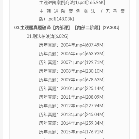
主观进阶案例商法(1).pdf[165.96K]
主观进阶案例商法（无答案
版）.pdf[148.03K]
03.主观题真题破译【内部课】【内部二阶段】[29.30G]
01.刑法柏浪涛[6.02G]
历年真题：2004年.mp4[607.49M]
历年真题：2006年.mp4[663.93M]
历年真题：2007年.mp4[199.71M]
历年真题：2008年.mp4[230.10M]
历年真题：2009年.mp4[678.63M]
历年真题：2010年.mp4[225.14M]
历年真题：2011年.mp4[208.09M]
历年真题：2012年.mp4[227.94M]
历年真题：2013年.mp4[245.04M]
历年真题：2014年.mp4[259.34M]
历年真题：2015年.mp4[176.91M]