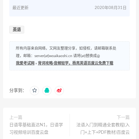
最近更新
2020年08月31日
英语
所有内容来自网络，又网友整理分享，如侵权，请邮箱联系处
理，邮箱：server(at)woaikaoshi.cn 请将(at)替换成@
我爱考试网
»
背词攻略·音频轻学，杨亮英语百度云免费下载
分享到：
上一篇
下一篇
日语零基础直达N1，日语学
法语入门到精通全套教程(入
习视频培训百度云盘
门+上下+PDF教材)百度云