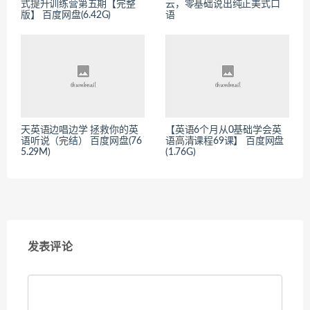
式提升训练营第五期【完整
云，零基础说出纯正美式口
版】 百度网盘(6.42G)
语
天英语边唱边学 拯救你的英
【英语6个月从0基础学会英
语听说（完结） 百度网盘(76
语高清课程69课】 百度网盘
5.29M)
(1.76G)
发表评论