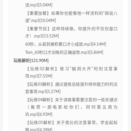
流.mp3[5.04M]
【重要加餐】如果你也能像他一样流利的“胡说八
道”.mp3[10.04M]
【重要节目】这样持续做，你提升的不仅仅是口
才！.mp3[13.52M]
60秒，从易到难积累口才小成就.mp3[4.14M]
Tom_60秒口才训练的正确姿势.mp3[5.86M]
玩练解析[121.90M]
【玩练02解析】练习“脑洞大开”时的注意事
项.mp3[7.55M]
【玩练03解析】通过提炼总结提升倾听能力时的注
意事项.mp3[5.27M]
【玩练04解析】关于讲故事需要注意的一些关键点
（推荐一部电影给你们，同时第五周为
巩.mp3[6.93M]
【玩练05解析】关于类比的注意事项，学会起标
题.mp3[4.39M]