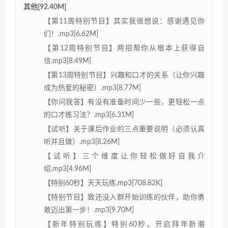
其他[92.40M]
【第11周特别节目】其实我很想说：感谢遇见你
们！.mp3[6.62M]
【第12周特别节目】两招帮你从根本上获得自
信.mp3[8.49M]
【第13周特别节目】兴趣和口才的关系（让你兴趣
成为热爱的秘密）.mp3[8.77M]
【你问我答】有没有准备时间少一些，更轻松一点
的口才练习法？.mp3[6.31M]
【试听】关于课后作业的三点重要说明（必须认真
听并且做）.mp3[8.26M]
【试听】三个维度让你轻松做好自我介
绍.mp3[4.96M]
【特别60秒】天天玩练.mp3[708.82K]
【特别节目】致还没入群开始训练的伙伴，助你勇
敢迈出第一步！.mp3[9.70M]
【新年特别玩练】特别60秒，开启拜年新潮