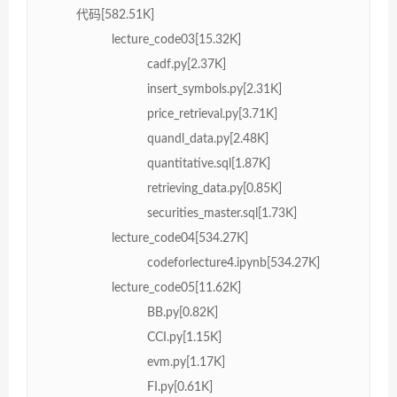
代码[582.51K]
lecture_code03[15.32K]
cadf.py[2.37K]
insert_symbols.py[2.31K]
price_retrieval.py[3.71K]
quandl_data.py[2.48K]
quantitative.sql[1.87K]
retrieving_data.py[0.85K]
securities_master.sql[1.73K]
lecture_code04[534.27K]
codeforlecture4.ipynb[534.27K]
lecture_code05[11.62K]
BB.py[0.82K]
CCI.py[1.15K]
evm.py[1.17K]
FI.py[0.61K]