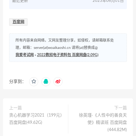
最近更新
2023年06月01日
百度网
所有内容来自网络，又网友整理分享，如侵权，请邮箱联系处
理，邮箱：server(at)woaikaoshi.cn 请将(at)替换成@
我爱考试网
»
2022教招电子资料包 百度网盘(2.09G)
分享到：
上一篇
下一篇
贪心机器学习2021（199元）
徐英瑾·《人性中的善良天
百度网盘(49.62G)
使》精读班 百度网盘
(444.82M)