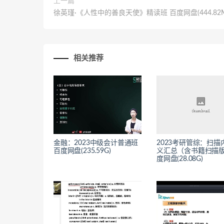
上一篇
徐英瑾·《人性中的善良天使》精读班 百度网盘(444.82M
相关推荐
金融：2023中级会计普通班
2023考研管综：扫描
百度网盘(235.59G)
义汇总（含书籍扫描版
度网盘(28.08G)