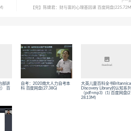
下一
)
【完】陈婕君：财与富的心理基因课 百度网盘(225.72M
内部讲
自考：2020南大人力自考本
大英儿童百科全书Britannica
） 百
科 百度网盘(27.38G)
Discovery Library的认知系
（pdf+mp3）(1) 百度网盘(2
28.13M)