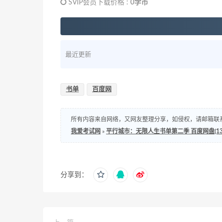
SVIP会员下载价格 :
0学币
最近更新
书单
百度网
所有内容来自网络，又网友整理分享，如侵权，请邮箱联系处理，邮箱：s
我爱考试网
»
平行城市：无限人生书单第二季 百度网盘(134
分享到：