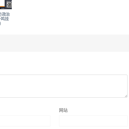
方政治
一鸣技
)
网站