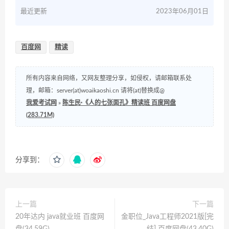
最近更新
2023年06月01日
百度网
精读
所有内容来自网络，又网友整理分享，如侵权，请邮箱联系处
理，邮箱：server(at)woaikaoshi.cn 请将(at)替换成@
我爱考试网
»
陈生民·《人的七张面孔》精读班 百度网盘
(283.71M)
分享到：
上一篇
下一篇
20年达内 java就业班 百度网
金职位_Java工程师2021版[完