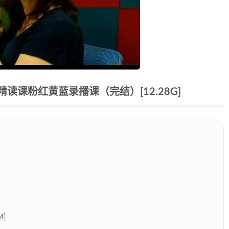
课粉红黄蓝录播课（完结）[12.28G]
M]