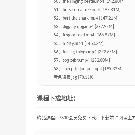
50、the singing beetle.mp4 [192.80M]
51、horse up a tree.mp4 [187.81M]
52、bart the shark.mp4 [147.21M]
53、diggety dog.mp4 [237.93M]
54、frog or toad.mp4 [166.87M]
55、h play.mp4 [145.62M]
56、feeling things.mp4 [272.65M]
57、zog zebra.mp4 [252.80M]
58、sheep to jumper.mp4 [199.33M]
黄色课表.jpg [78.11K]
课程下载地址：
精品课程，SVIP会员免费下载，下载前请阅读