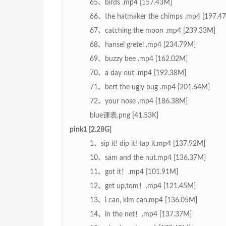
65、birds .mp4 [157.43M]
66、the hatmaker the chimps .mp4 [197.4
67、catching the moon .mp4 [239.33M]
68、hansel gretel .mp4 [234.79M]
69、buzzy bee .mp4 [162.02M]
70、a day out .mp4 [192.38M]
71、bert the ugly bug .mp4 [201.64M]
72、your nose .mp4 [186.38M]
blue课表.png [41.53K]
pink1 [2.28G]
1、sip it! dip it! tap it.mp4 [137.92M]
10、sam and the nut.mp4 [136.37M]
11、got it！.mp4 [101.91M]
12、get up,tom！.mp4 [121.45M]
13、i can, kim can.mp4 [136.05M]
14、in the net！.mp4 [137.37M]