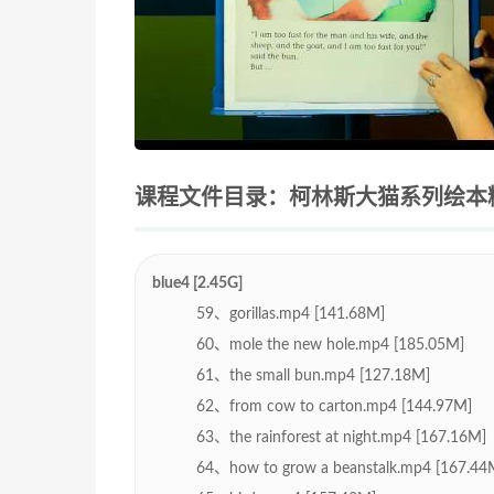
课程文件目录：柯林斯大猫系列绘本精读
blue4 [2.45G]
59、gorillas.mp4 [141.68M]
60、mole the new hole.mp4 [185.05M]
61、the small bun.mp4 [127.18M]
62、from cow to carton.mp4 [144.97M]
63、the rainforest at night.mp4 [167.16M]
64、how to grow a beanstalk.mp4 [167.44