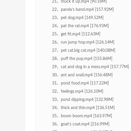
21、muck it up.mp4 [90.18M]
22、panda’s band.mp4 [157.92M]
23、pet dog.mp4 [149.52M]
24、pat the rat.mp4 [176.93M]
25、get fit.mp4 [112.63M]
26、run jump hop.mp4 [126.14M]
27、pet cat,big cat.mp4 [140.08M]
28、puff the pup.mp4 [155.86M]
29、cat and dog in a mess.mp4 [157.77M]
30、ant and snail.mp4 [156.48M]
31、pond food.mp4 [117.22M]
32、feelings.mp4 [126.10M]
33、pond dipping.mp4 [132.98M]
34、thick and thin.mp4 [136.51M]
35、boom boom.mp4 [163.97M]
36、goat’s coat.mp4 [216.99M]