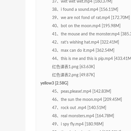
37、wet wet wet.mp4 [160.37M]
38、i found a sound.mp4 [156.11M]
39、we are not fond of rat.mp4 [172.70M]
40、bot on the moon.mp4 [195.98M]
41、the mouse and the monster.mp4 [385
42、rat’s wishing hat.mp4 [322.41M]
43、max can do it.mp4 [362.54M]
44、this is me and this is pip.mp4 [433.41M
红色课表1.png [63.63K]
红色课表2.png [49.87K]
yellow3 [2.58G]
45、peas,please!.mp4 [142.83M]
46、the sun the moon.mp4 [209.45M]
47、rock out .mp4 [140.51M]
48、real monsters.mp4 [164.78M]
49、i spy fly.mp4 [180.98M]