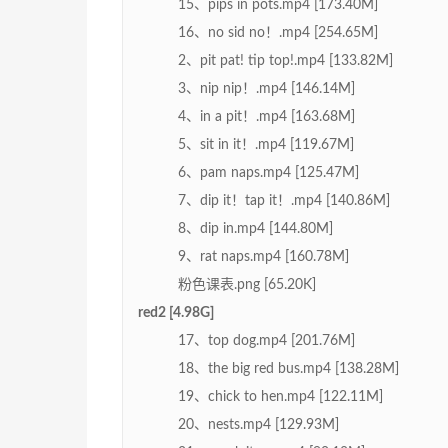
15、pips in pots.mp4 [173.40M]
16、no sid no！.mp4 [254.65M]
2、pit pat! tip top!.mp4 [133.82M]
3、nip nip！.mp4 [146.14M]
4、in a pit！.mp4 [163.68M]
5、sit in it！.mp4 [119.67M]
6、pam naps.mp4 [125.47M]
7、dip it！tap it！.mp4 [140.86M]
8、dip in.mp4 [144.80M]
9、rat naps.mp4 [160.78M]
粉色课表.png [65.20K]
red2 [4.98G]
17、top dog.mp4 [201.76M]
18、the big red bus.mp4 [138.28M]
19、chick to hen.mp4 [122.11M]
20、nests.mp4 [129.93M]