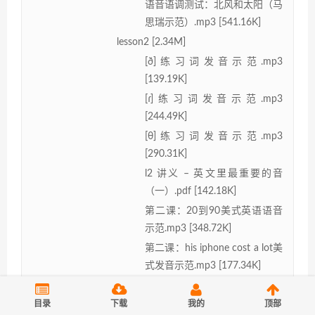
语音语调测试：北风和太阳（马
思瑞示范）.mp3 [541.16K]
lesson2 [2.34M]
[ð]练习词发音示范.mp3
[139.19K]
[ɾ]练习词发音示范.mp3
[244.49K]
[θ]练习词发音示范.mp3
[290.31K]
l2 讲义 – 英文里最重要的音
（一）.pdf [142.18K]
第二课：20到90美式英语语音
示范.mp3 [348.72K]
第二课：his iphone cost a lot美
式发音示范.mp3 [177.34K]
第二课：i don’t like this movie
美式发音示范.mp3 [202.19K]
目录
下载
我的
顶部