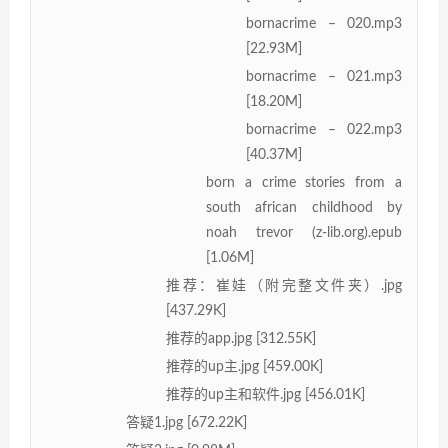
bornacrime – 020.mp3
[22.93M]
bornacrime – 021.mp3
[18.20M]
bornacrime – 022.mp3
[40.37M]
born a crime stories from a
south african childhood by
noah trevor (z-lib.org).epub
[1.06M]
推荐：崔娃（附完整文件夹）.jpg
[437.29K]
推荐的app.jpg [312.55K]
推荐的up主.jpg [459.00K]
推荐的up主和软件.jpg [456.01K]
答疑1.jpg [672.22K]