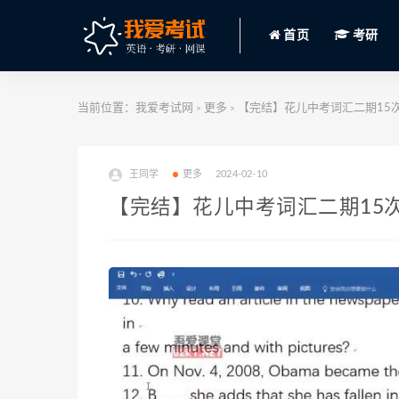
首页
考研
当前位置：
我爱考试网
更多
【完结】花儿中考词汇二期15次课 
>
>
王同学
更多
2024-02-10
【完结】花儿中考词汇二期15次课 