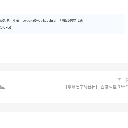
erver(at)woaikaoshi.cn 请将(at)替换成@
87G)
下一
网盘
【零基础字母音标】 百度网盘(3.55G