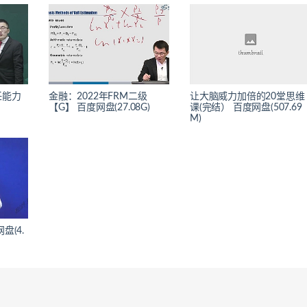
任能力
金融：2022年FRM二级
让大脑威力加倍的20堂思维
【G】 百度网盘(27.08G)
课(完结） 百度网盘(507.69
M)
盘(4.