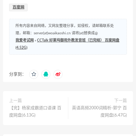
百度网
所有内容来自网络，又网友整理分享，如侵权，请邮箱联系处
理，邮箱：server(at)woaikaoshi.cn 请将(at)替换成@
我爱考试网
»
CCTalk 好莱坞御用外教发音班（已完结） 百度网盘
(4.52G)
分享到：
上一篇
下一篇
【完】杨家成霸道口语课 百
英语高频2000词精析-郭宁 百
度网盘(6.13G)
度网盘(6.47G)