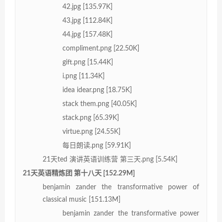
42.jpg [135.97K]
43.jpg [112.84K]
44.jpg [157.48K]
compliment.png [22.50K]
gift.png [15.44K]
i.png [11.34K]
idea idear.png [18.75K]
stack them.png [40.05K]
stack.png [65.39K]
virtue.png [24.55K]
每日朗读.png [59.91K]
21天ted 演讲英语训练营 第三天.png [5.54K]
21天英语精炼团 第十八天 [152.29M]
benjamin zander the transformative power of
classical music [151.13M]
benjamin zander the transformative power