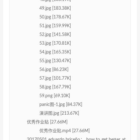
49.jpg [183.38K]
50.jpg [178.67K]
51.jpg [159.99K]
52.jpg [141.58K]
53.jpg [170.81K]
54.jpg [165.35K]
55.jpg [130.47K]
56.jpg [86.23K]
57.jpg [101.77K]
58.jpg [167.79K]
59.png [69.10K]
panic图-1.jpg [84.37K]
演讲图.jpg [213.67K]
优秀作业贴 [27.66M]
优秀作业贴.mp4 [27.66M]
20170501 eduardo briceño： how to get better at