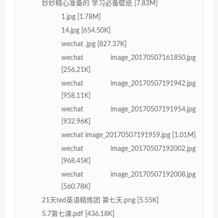
妙妙精心准备的 学习必备壁纸 [7.83M]
1.jpg [1.78M]
14.jpg [654.50K]
wechat .jpg [827.37K]
wechat image_20170507161850.jpg
[256.21K]
wechat image_20170507191942.jpg
[958.11K]
wechat image_20170507191954.jpg
[932.96K]
wechat image_20170507191959.jpg [1.01M]
wechat image_20170507192002.jpg
[968.45K]
wechat image_20170507192008.jpg
[560.78K]
21天ted英语精炼团 第七天.png [5.55K]
5.7第七课.pdf [436.18K]