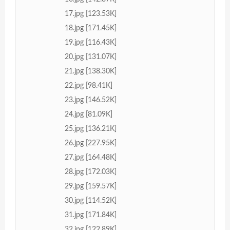
17.jpg [123.53K]
18.jpg [171.45K]
19.jpg [116.43K]
20.jpg [131.07K]
21.jpg [138.30K]
22.jpg [98.41K]
23.jpg [146.52K]
24.jpg [81.09K]
25.jpg [136.21K]
26.jpg [227.95K]
27.jpg [164.48K]
28.jpg [172.03K]
29.jpg [159.57K]
30.jpg [114.52K]
31.jpg [171.84K]
32.jpg [122.89K]