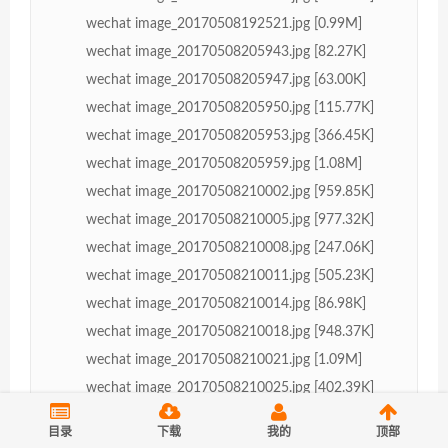
wechat image_20170508192521.jpg [0.99M]
wechat image_20170508205943.jpg [82.27K]
wechat image_20170508205947.jpg [63.00K]
wechat image_20170508205950.jpg [115.77K]
wechat image_20170508205953.jpg [366.45K]
wechat image_20170508205959.jpg [1.08M]
wechat image_20170508210002.jpg [959.85K]
wechat image_20170508210005.jpg [977.32K]
wechat image_20170508210008.jpg [247.06K]
wechat image_20170508210011.jpg [505.23K]
wechat image_20170508210014.jpg [86.98K]
wechat image_20170508210018.jpg [948.37K]
wechat image_20170508210021.jpg [1.09M]
wechat image_20170508210025.jpg [402.39K]
wechat image_20170508210028.jpg [326.46K]
目录
下载
我的
顶部
wechat image_20170508210031.jpg [221.02K]