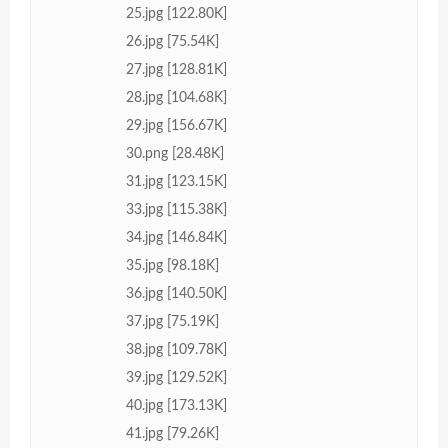
25.jpg [122.80K]
26.jpg [75.54K]
27.jpg [128.81K]
28.jpg [104.68K]
29.jpg [156.67K]
30.png [28.48K]
31.jpg [123.15K]
33.jpg [115.38K]
34.jpg [146.84K]
35.jpg [98.18K]
36.jpg [140.50K]
37.jpg [75.19K]
38.jpg [109.78K]
39.jpg [129.52K]
40.jpg [173.13K]
41.jpg [79.26K]