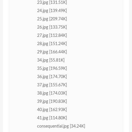
23.jpg [131.51K]
24.jpg [139.49K]
25.jpg [209.74K]
26.jpg [133.75K]
27.jpg [112.84K]
28.jpg [151.24K]
29.jpg [166.44K]
34.jpg [55.81K]
35.jpg [196.59K]
36.jpg [174.70K]
37.jpg [155.67K]
38.jpg [174.03K]
39.jpg [190.83K]
40.jpg [162.93K]
41.jpg [114.80K]
consequential.jpg [34.24K]