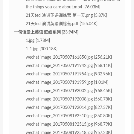
the things you care about.mp4 [76.03M]
21天ted 演讲英语训练营 第一天.png [5.87K]
21天ted 演讲英语训练营.pdf [155.04K]
一句话爱上英语 壁纸系列 [23.94M]
1.jpg [1.78M]
1-1.jpg [300.18K]
wechat image_20170507161850.jpg [256.21K]
wechat image_20170507191942.jpg [958.11K]
wechat image_20170507191954.jpg [932.96K]
wechat image_20170507191959.jpg [1.01M]
wechat image_20170507192002.jpg [968.45K]
wechat image_20170507192008.jpg [560.78K]
wechat image_20170507192014.jpg [827.37K]
wechat image_20170508192510.jpg [350.80K]
wechat image_20170508192515.jpg [968.79K]
wechat image_20170508192518.jpg [957.23K]