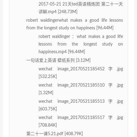
2017-05-21 21天ted英语精炼团 第二十一天
讲解.mp4 [248.73M]
robert waldingerwhat makes a good life lessons
from the longest study on happiness [96.44M]
robert waldinger ：what makes a good life
lessons from the longest study on
happiness.mp4 [96.44M]
一句话爱上英语 壁纸系列 [3.12M]
wechat image_20170521185452字.jpg
[532.25K]
wechat image_20170521185510字.jpg
[1.32M]
wechat image_20170521185513字.jpg
[603.75K]
wechat image_20170521185517字.jpg
[708.84K]
第二十一课5.21.pdf [408.79K]