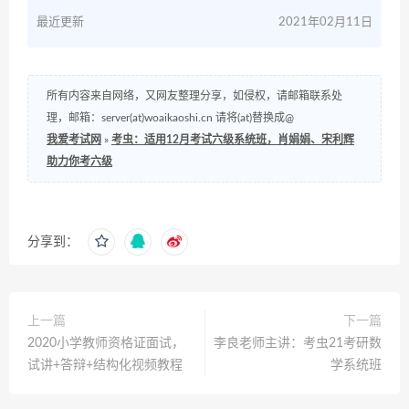
最近更新
2021年02月11日
所有内容来自网络，又网友整理分享，如侵权，请邮箱联系处
理，邮箱：server(at)woaikaoshi.cn 请将(at)替换成@
我爱考试网
»
考虫：适用12月考试六级系统班，肖娟娟、宋利辉
助力你考六级
分享到：
上一篇
下一篇
2020小学教师资格证面试，
李良老师主讲：考虫21考研数
试讲+答辩+结构化视频教程
学系统班