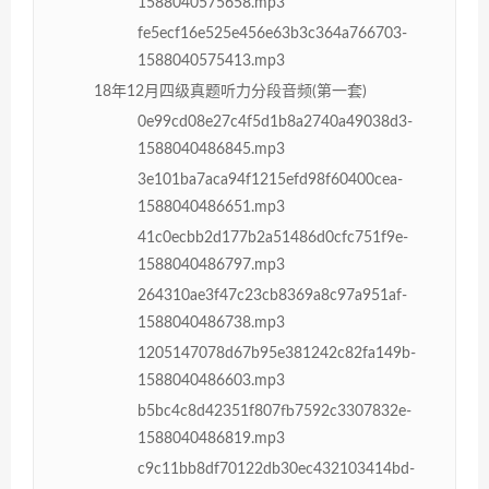
1588040575658.mp3
fe5ecf16e525e456e63b3c364a766703-
1588040575413.mp3
18年12月四级真题听力分段音频(第一套)
0e99cd08e27c4f5d1b8a2740a49038d3-
1588040486845.mp3
3e101ba7aca94f1215efd98f60400cea-
1588040486651.mp3
41c0ecbb2d177b2a51486d0cfc751f9e-
1588040486797.mp3
264310ae3f47c23cb8369a8c97a951af-
1588040486738.mp3
1205147078d67b95e381242c82fa149b-
1588040486603.mp3
b5bc4c8d42351f807fb7592c3307832e-
1588040486819.mp3
c9c11bb8df70122db30ec432103414bd-