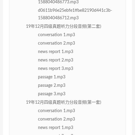
1588040486773.mp3
d0611b96e25ebfe1ffbe82190d441c3b-
1588040486712.mp3
19年12月四级真题听力分段音频(第二套)
conversation 1.mp3
conversation 2.mp3
news report 1.mp3
news report 2.mp3
news report 3.mp3
passage 1.mp3
passage 2.mp3
passage 3.mp3
19年12月四级真题听力分段音频(第一套)
conversation 1.mp3
conversation 2.mp3
news report 1.mp3