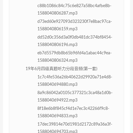
c88b1086c84c75c6e827a58bc4afbe8b-
1588040806287.mp3
d73ed60e927093d323230f7e8bac97ca-
1588040806159.mp3
dd52d0c356d3a0f0db481dc374bf8454-
1588040806196.mp3
eb7d5579db8b65b96fd4a1abac44c9ea-
1588040806324.mp3
19年6月四级真题听力分段音频(第一套)
1c7c4fe536a26b40622d29920a71e4d8-
1588040694880.mp3
8a9c86042a0105c377321c3ca48a1d0b-
1588040694922.mp3
8f18e6b8f845cf4d1e7ec3c42266f9c8-
1588040694833.mp3
17dec39814e70d1981d2172c89a36a3f-
1588040694703.mp3