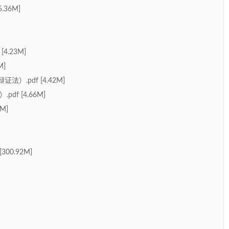
.36M]
4.23M]
M]
）.pdf [4.42M]
f [4.66M]
M]
00.92M]