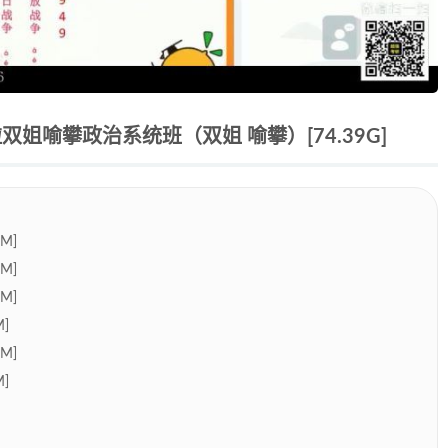
姐喻攀政治系统班（双姐 喻攀）[74.39G]
M]
M]
M]
]
M]
]