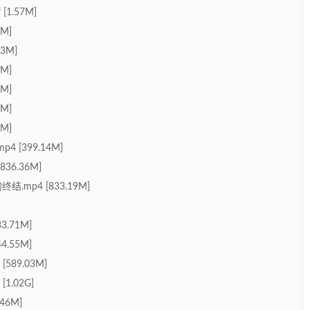
1.57M]
M]
3M]
M]
M]
M]
M]
 [399.14M]
36.36M]
mp4 [833.19M]
.71M]
.55M]
589.03M]
1.02G]
46M]