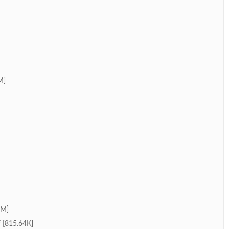
M]
M]
15.64K]