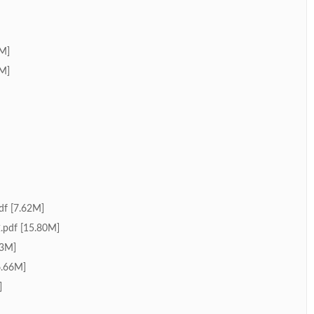
M]
M]
[7.62M]
 [15.80M]
3M]
66M]
]