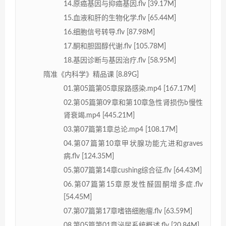
14.原癌基因与抑癌基因.flv [39.17M]
15.血液和肝的生物化学.flv [65.44M]
16.细胞信号转导.flv [87.98M]
17.酮和胆固醇代谢.flv [105.78M]
18.基因诊断与基因治疗.flv [58.95M]
隋准《内科学》精品课 [8.89G]
01.第05篇第05章尿路感染.mp4 [167.17M]
02.第05篇第09章和第10章急性肾损伤b慢性
肾衰竭.mp4 [445.21M]
03.第07篇第1章总论.mp4 [108.17M]
04.第07篇第10章甲状腺功能亢进和graves
病.flv [124.35M]
05.第07篇第14章cushing综合征.flv [64.43M]
06.第07篇第15章原发性醛固酮增多症.flv
[54.45M]
07.第07篇第17章嗜铬细胞瘤.flv [63.59M]
08.第05篇第01章泌尿系统概述.flv [20.84M]