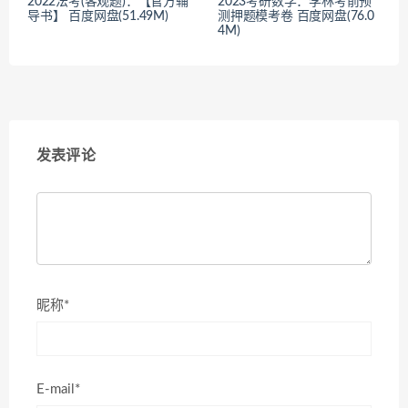
2022法考(客观题)：【官方辅
2023考研数学：李林考前预
导书】 百度网盘(51.49M)
测押题模考卷 百度网盘(76.0
4M)
发表评论
昵称*
E-mail*