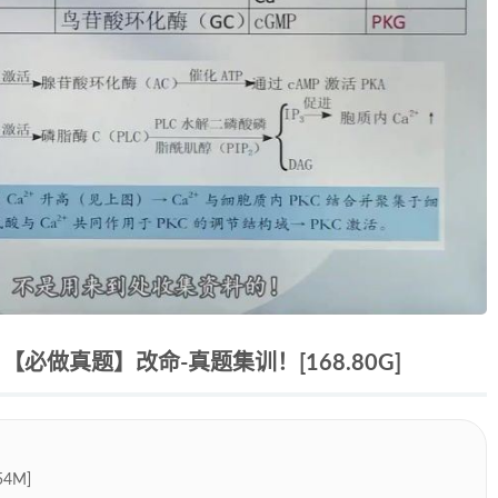
必做真题】改命-真题集训！[168.80G]
54M]