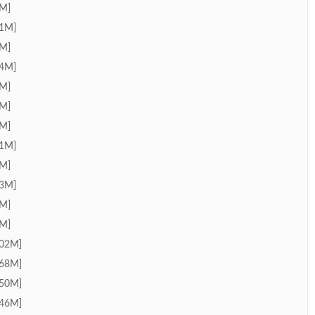
M]
1M]
M]
4M]
M]
M]
M]
1M]
M]
3M]
M]
M]
02M]
68M]
50M]
46M]