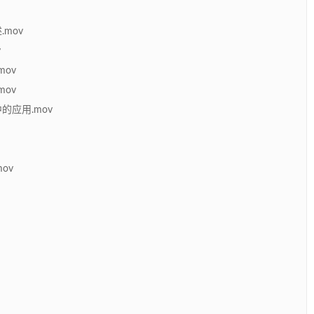
mov
v
mov
mov
的应用.mov
ov