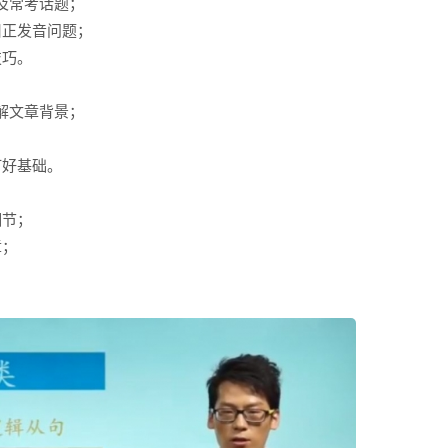
及常考话题；
纠正发音问题；
技巧。
解文章背景；
；
打好基础。
细节；
章；
。