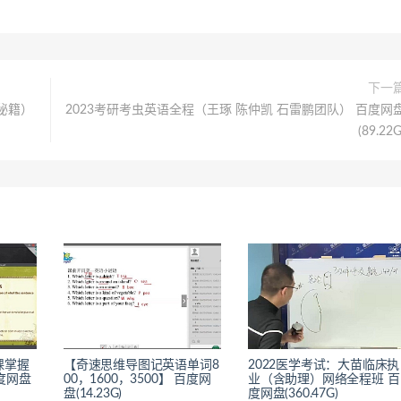
下一
秘籍）
2023考研考虫英语全程（王琢 陈仲凯 石雷鹏团队） 百度网
(89.22G
课掌握
【奇速思维导图记英语单词8
2022医学考试：大苗临床执
度网盘
00，1600，3500】 百度网
业（含助理）网络全程班 百
盘(14.23G)
度网盘(360.47G)