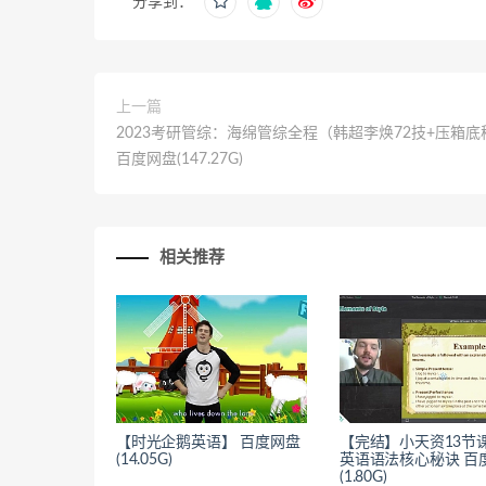
分享到：
上一篇
2023考研管综：海绵管综全程（韩超李焕72技+压箱底
百度网盘(147.27G)
相关推荐
【时光企鹅英语】 百度网盘
【完结】小天资13节
(14.05G)
英语语法核心秘诀 百
(1.80G)