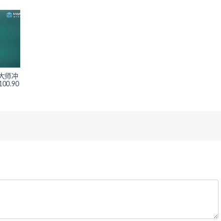
A大师冲
0.90