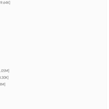
.64K]
.05M]
30K]
4M]