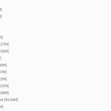
]
]
M]
27M]
92M]
]
0M]
7M]
2M]
01M]
08M]
[96.04M]
M]