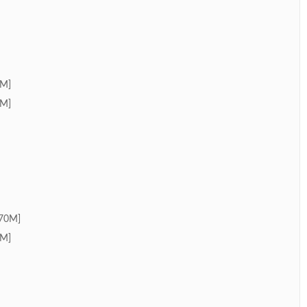
M]
M]
70M]
M]