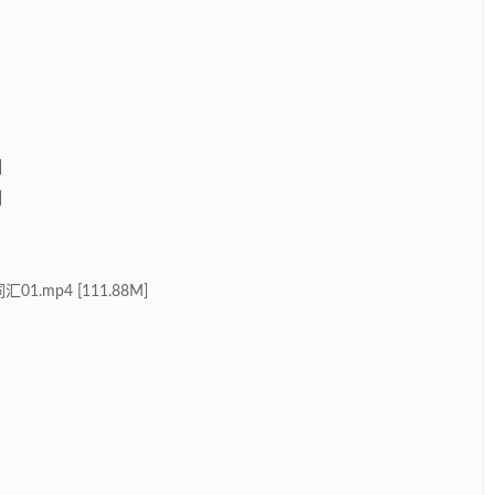
]
]
.mp4 [111.88M]