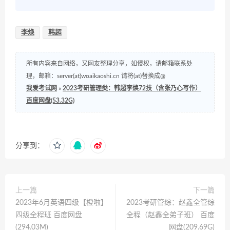
李焕
韩超
所有内容来自网络，又网友整理分享，如侵权，请邮箱联系处
理，邮箱：server(at)woaikaoshi.cn 请将(at)替换成@
我爱考试网
»
2023考研管理类：韩超李焕72技（含张乃心写作）
百度网盘(53.32G)
分享到：
上一篇
下一篇
2023年6月英语四级【橙啦】
2023考研管综：赵鑫全管综
四级全程班 百度网盘
全程（赵鑫全弟子班） 百度
(294.03M)
网盘(209.69G)