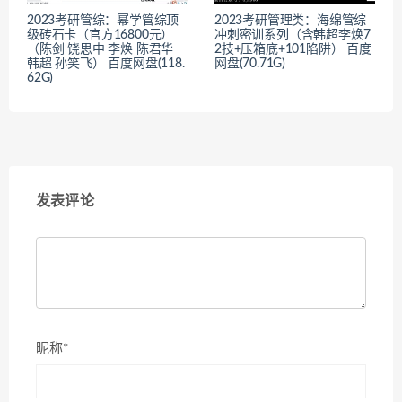
2023考研管综：幂学管综顶
2023考研管理类：海绵管综
级砖石卡（官方16800元）
冲刺密训系列（含韩超李焕7
（陈剑 饶思中 李焕 陈君华
2技+压箱底+101陷阱） 百度
韩超 孙笑飞） 百度网盘(118.
网盘(70.71G)
62G)
发表评论
昵称*