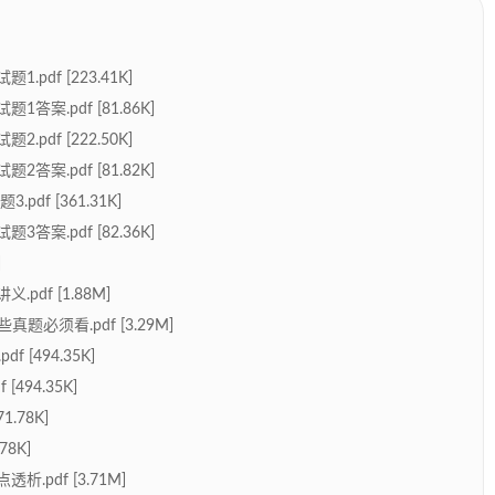
df [223.41K]
案.pdf [81.86K]
df [222.50K]
案.pdf [81.82K]
f [361.31K]
案.pdf [82.36K]
]
df [1.88M]
题必须看.pdf [3.29M]
[494.35K]
94.35K]
.78K]
8K]
pdf [3.71M]