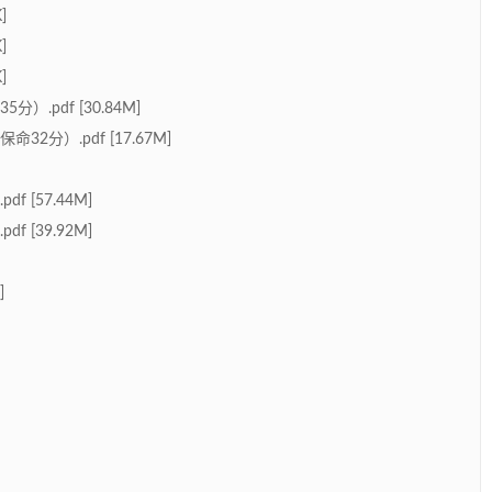
]
]
]
.pdf [30.84M]
分）.pdf [17.67M]
 [57.44M]
 [39.92M]
]