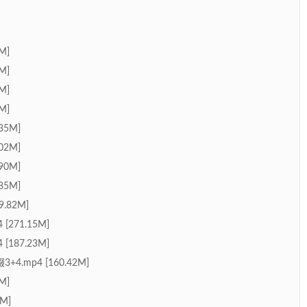
M]
M]
M]
M]
35M]
02M]
90M]
85M]
.82M]
271.15M]
187.23M]
mp4 [160.42M]
M]
M]