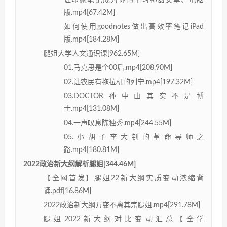
版.mp4[67.42M]
如何使用goodnotes做出高效率笔记iPad
版.mp4[184.28M]
腿姐大学人文通识课[962.65M]
01.马克思是个00后.mp4[208.90M]
02.让农民有拖拉机的列宁.mp4[197.32M]
03.DOCTOR孙中山其实不是博
士.mp4[131.08M]
04.一声叹息陈独秀.mp4[244.55M]
05.小胡子李大钊的革命导师之
路.mp4[180.81M]
2022政治新大纲解析腿姐[344.46M]
【全网首发】腿姐22新大纲实质变动浓缩背
诵.pdf[16.86M]
2022政治新大纲万变不离其宗腿姐.mp4[291.78M]
腿姐2022新大纲对比变动汇总【全学