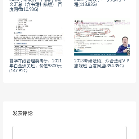
义汇总（含书籍扫描版） 百
程(118.82G)
度网盘(10.98G)
幂学在线管理类考研，2021
2023考研法硕：众合法硕VIP
年白金通关班，价值9800元
旗舰班 百度网盘(394.39G)
(147.92G)
发表评论