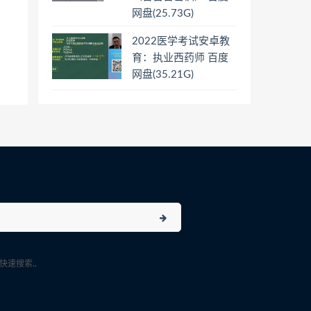
网盘(25.73G)
2022医学考试安卓教
育：执业西药师 百度
网盘(35.21G)
速搜索..