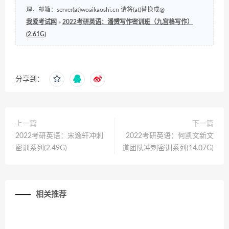
理，邮箱：server(at)woaikaoshi.cn 请将(at)替换成@
我爱考试网
»
2022考研英语：潘赟写作密训班（九宫格写作）
(2.61G)
分享到：
上一篇
下一篇
2022考研英语：宋逸轩冲刺
2022考研英语：何凯文新文
密训系列(2.49G)
道团队冲刺密训系列(14.07G)
相关推荐