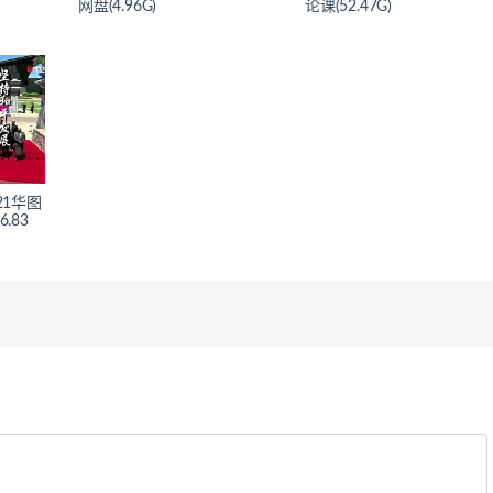
网盘(4.96G)
论课(52.47G)
21华图
.83