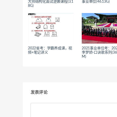
大师结构化面试逆袭课程(3.1
事业单位(46.13G)
8G)
2022省考：学霸养成课，视
2021事业单位考：20
频+笔记讲义
李梦娇-口诀歌系列(366
M)
发表评论