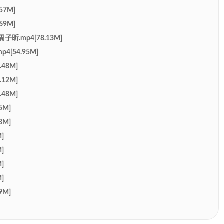
57M]
69M]
昕.mp4[78.13M]
4[54.95M]
48M]
12M]
48M]
5M]
3M]
]
]
]
]
9M]