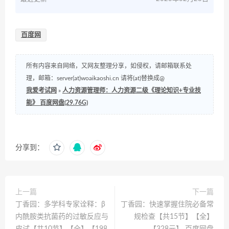
百度网
所有内容来自网络，又网友整理分享，如侵权，请邮箱联系处
理，邮箱：server(at)woaikaoshi.cn 请将(at)替换成@
我爱考试网
»
人力资源管理师：人力资源二级《理论知识+专业技
能》 百度网盘(29.76G)
分享到：
上一篇
下一篇
丁香园：多学科专家诠释：β
丁香园：快速掌握住院必备常
内酰胺类抗菌药的过敏反应与
规检查【共15节】【全】