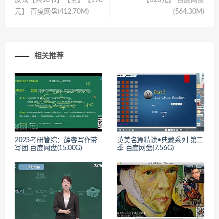
皮试【共10节】【全】【198
【328元】 百度网盘
元】 百度网盘(412.70M)
(564.30M)
相关推荐
2023考研管综：薛睿写作带
英美名篇精读•典藏系列 第二
写团 百度网盘(15.00G)
季 百度网盘(7.56G)