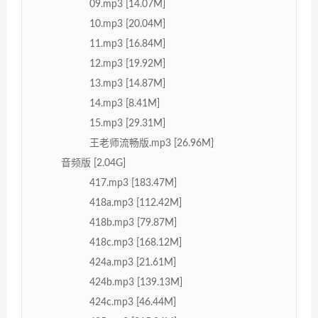
09.mp3 [14.07M]
10.mp3 [20.04M]
11.mp3 [16.84M]
12.mp3 [19.92M]
13.mp3 [14.87M]
14.mp3 [8.41M]
15.mp3 [29.31M]
王老师流畅版.mp3 [26.96M]
音频版 [2.04G]
417.mp3 [183.47M]
418a.mp3 [112.42M]
418b.mp3 [79.87M]
418c.mp3 [168.12M]
424a.mp3 [21.61M]
424b.mp3 [139.13M]
424c.mp3 [46.44M]