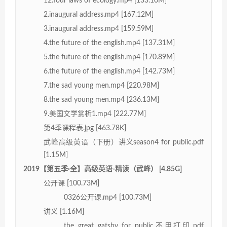
12.four laws of ecology.mp4 [133.10M]
2.inaugural address.mp4 [167.12M]
3.inaugural address.mp4 [159.59M]
4.the future of the english.mp4 [137.31M]
5.the future of the english.mp4 [170.89M]
6.the future of the english.mp4 [142.73M]
7.the sad young men.mp4 [220.98M]
8.the sad young men.mp4 [236.13M]
9.美国文学赏析1.mp4 [222.77M]
第4季课程表.jpg [463.78K]
武峰高级英语（下册）讲义season4 for public.pdf
[1.15M]
2019【第五季·全】高级英语-精读（武峰） [4.85G]
公开课 [100.73M]
0326公开课.mp4 [100.73M]
讲义 [1.16M]
the great gatsby for public不用打印.pdf