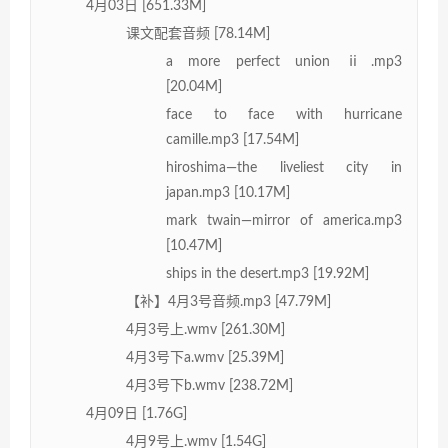
4月03日 [651.33M]
课文配套音频 [78.14M]
a more perfect union ⅱ.mp3
[20.04M]
face to face with hurricane
camille.mp3 [17.54M]
hiroshima—the liveliest city in
japan.mp3 [10.17M]
mark twain—mirror of america.mp3
[10.47M]
ships in the desert.mp3 [19.92M]
【补】4月3号音频.mp3 [47.79M]
4月3号上.wmv [261.30M]
4月3号下a.wmv [25.39M]
4月3号下b.wmv [238.72M]
4月09日 [1.76G]
4月9号上.wmv [1.54G]