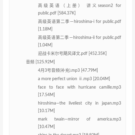
高级英语（上册） 讲义season2 for
public.pdf [584.37K]
高级英语第二季－hiroshima-i for public.pdf
[1.18M]
高级英语第二季－hiroshima-ii for public.pdf
[1.04M]
迎战卡米尔号飓风译文.pdf [452.35K]
音频 [125.92M]
4月3号音频(补充).mp3 [47.79M]
a more perfect union ⅱ.mp3 [20.04M]
face to face with hurricane camille.mp3
[17.54M]
hiroshima—the liveliest city in japan.mp3
[10.17M]
mark twain—mirror of america.mp3
[10.47M]