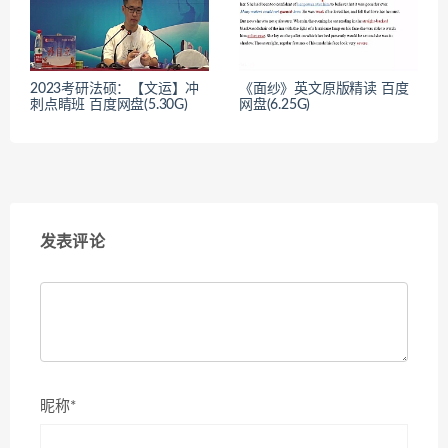
2023考研法硕：【文运】冲
《面纱》英文原版精读 百度
刺点睛班 百度网盘(5.30G)
网盘(6.25G)
发表评论
昵称*