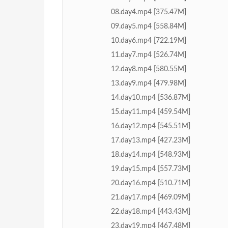
08.day4.mp4 [375.47M]
09.day5.mp4 [558.84M]
10.day6.mp4 [722.19M]
11.day7.mp4 [526.74M]
12.day8.mp4 [580.55M]
13.day9.mp4 [479.98M]
14.day10.mp4 [536.87M]
15.day11.mp4 [459.54M]
16.day12.mp4 [545.51M]
17.day13.mp4 [427.23M]
18.day14.mp4 [548.93M]
19.day15.mp4 [557.73M]
20.day16.mp4 [510.71M]
21.day17.mp4 [469.09M]
22.day18.mp4 [443.43M]
23.day19.mp4 [467.48M]