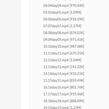
04.04day04.mp4 [970.44K]
05.05day05.mp4 [1.09M]
06.06day06.mp4 [918.29K]
07.07day07.mp4 [1.37M]
08.08day08.mp4 [876.02K]
09.09day09.mp4 [971.41K]
10.10day10.mp4 [987.08K]
11.11day11.mp4 [670.31K]
12.12day12.mp4 [1.04M]
13.13day13.mp4 [741.22K]
14.14day14.mp4 [933.21K]
15.15day15.mp4 [859.49K]
16.16day16.mp4 [801.76K]
17.17day17.mp4 [935.46K]
18.18day18.mp4 [888.89K]
19.19day19.mp4 [1.27M]