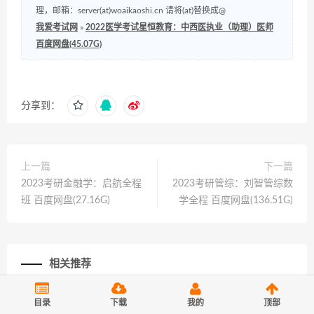
理，邮箱：server(at)woaikaoshi.cn 请将(at)替换成@
我爱考试网
»
2022医学考试星恒教育：中西医执业（助理）医师
百度网盘(45.07G)
分享到：
上一篇
下一篇
2023考研金融学：启航全程
2023考研管综：刘智管综数
班 百度网盘(27.16G)
学全程 百度网盘(136.51G)
相关推荐
目录
下载
我的
顶部