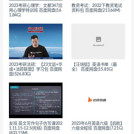
2023考研心理学：文都347应
教资考试：2022下教资笔试
用心理学特训班 百度网盘(16
资料包 百度网盘(213.66M)
1.84G)
2023考研法硕：【23文运+华
【汪培挺】英语书单（最
成+法硕联盟】学习包 百度网
全） 百度网盘(15.81G)
盘(526.83G)
友班 英文写作句子仿写课202
2023年6月英语六级【启航】
1.11.15-12.5(完结) 百度网盘
六级全程班 百度网盘(7.21G)
(833.15M)