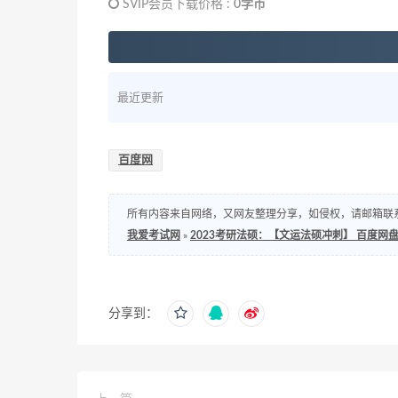
SVIP会员下载价格 :
0学币
最近更新
百度网
所有内容来自网络，又网友整理分享，如侵权，请邮箱联系处理，邮箱：s
我爱考试网
»
2023考研法硕：【文运法硕冲刺】 百度网盘(70
分享到：