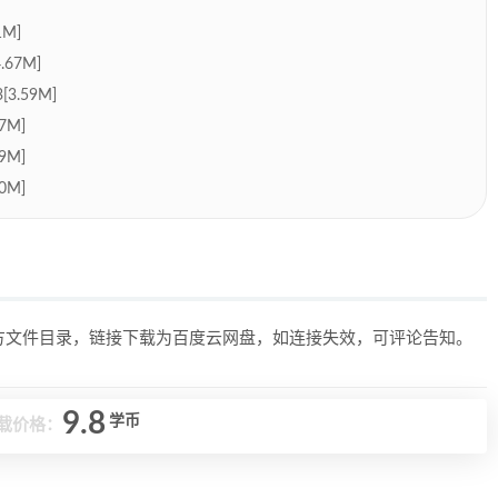
M]
67M]
.59M]
7M]
9M]
0M]
上方文件目录，链接下载为百度云网盘，如连接失效，可评论告知。
9.8
学币
载价格：