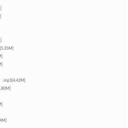
]
]
]
.35M]
]
]
p3[4.42M]
80M]
]
4M]