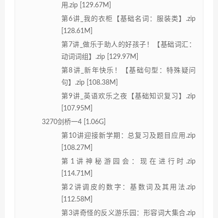
用.zip [129.67M]
第6讲_我的衣柜【基础名词：服装类】.zip
[128.61M]
第7讲_做乐于助人的好孩子！【基础词汇：
动词词组】.zip [129.97M]
第8讲_新年快乐！【基础句型：特殊疑问
句】.zip [108.38M]
第9讲_英语欢乐之夜【基础知识复习】.zip
[107.95M]
3270剑桥一4 [1.06G]
第10讲迎接新学期：总复习及题目应用.zip
[108.27M]
第1讲神秘游园会：现在进行时.zip
[114.71M]
第2讲调皮的数字：基数词及其用法.zip
[112.58M]
第3讲奇怪的反义游乐园：形容词大集合.zip