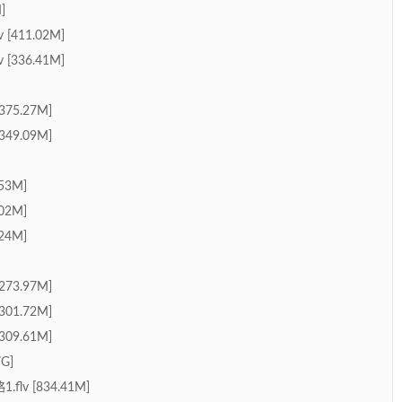
]
411.02M]
336.41M]
75.27M]
49.09M]
53M]
02M]
24M]
73.97M]
01.72M]
09.61M]
G]
 [834.41M]