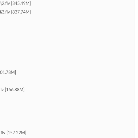
 [345.49M]
 [837.74M]
1.78M]
156.88M]
[157.22M]