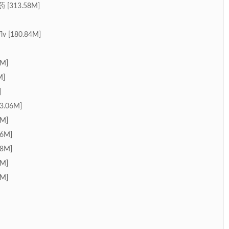
13.58M]
180.84M]
M]
M]
]
.06M]
M]
6M]
8M]
M]
M]