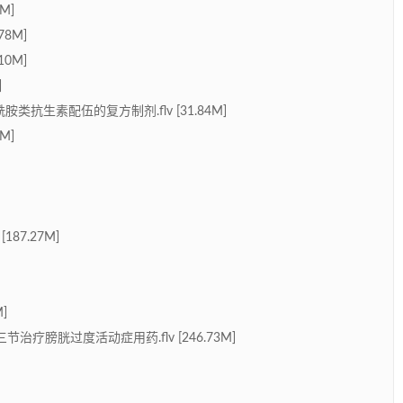
M]
8M]
0M]
]
类抗生素配伍的复方制剂.flv [31.84M]
M]
87.27M]
]
膀胱过度活动症用药.flv [246.73M]